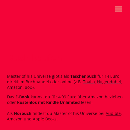
Buch kaufen
Master of his Universe gibt's als
Taschenbuch
für 14 Euro
direkt im Buchhandel oder online (z.B.
Thalia
,
Hugendubel
,
Amazon
,
BoD
).
Das
E-Book
kannst du für 4,99 Euro über
Amazon
beziehen
oder
kostenlos mit Kindle Unlimited
lesen.
Als
Hörbuch
findest du Master of his Universe bei
Audibl
e
,
Amazon
und
Apple Books
.